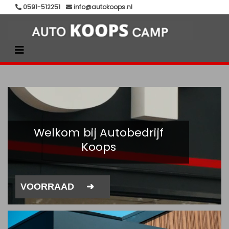
0591-512251
info@autokoops.nl
Welkom bij Autobedrijf
Koops
VOORRAAD