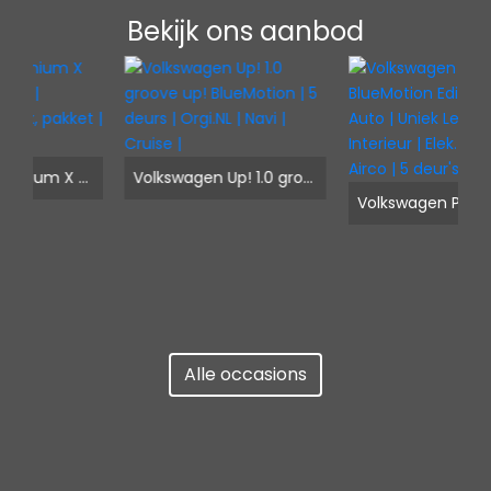
Bekijk ons aanbod
a 1.2 Titanium X start/stop | Airco | Lichtmetaal | Elek, pakket | Nette staat
Volkswagen Up! 1.0 groove up! BlueMotion | 5 deurs | Orgi.NL | Navi | Cruise |
Volkswagen Polo 1.2 TSI BlueMotion Edition | NL-Auto | Uniek Lederen Interieur | Elek. ramen | Airco | 5 deur's |
Alle occasions