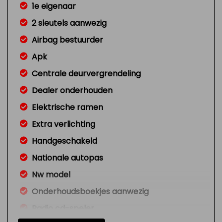
1e eigenaar
2 sleutels aanwezig
Airbag bestuurder
Apk
Centrale deurvergrendeling
Dealer onderhouden
Elektrische ramen
Extra verlichting
Handgeschakeld
Nationale autopas
Nw model
Onderhoudsboekjes aanwezig
Radio cd-speler