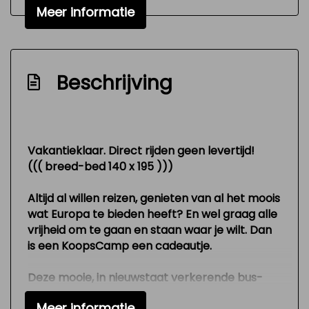
Signaal vergeten verlichting
Meer informatie
Variable interval ruitenwisser
Versnellingspook op dashboard
Verstelbare (in hoogte) bestuurders stoel
Beschrijving
Zeer mooie en technisch goed
onderhouden auto
Exterieur
Vakantieklaar. Direct rijden geen levertijd!
((( breed-bed 140 x 195 )))
Buitenspiegels elektrisch verstelbaar
Altijd al willen reizen, genieten van al het moois
Buitenspiegels verwarmbaar
wat Europa te bieden heeft? En wel graag alle
Centrale vergrendeling
vrijheid om te gaan en staan waar je wilt. Dan
Park distance control
is een KoopsCamp een cadeautje.
Interieur
Deze mooie, in nieuwstaat verkerende bus-
camper (4 slaapplaatsen) met lichtmetalen
Airco
Meer informatie