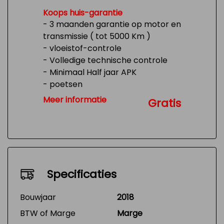
Koops huis-garantie
- 3 maanden garantie op motor en
transmissie ( tot 5000 Km )
- vloeistof-controle
- Volledige technische controle
- Minimaal Half jaar APK
- poetsen
- Tank 1/4 vol
Meer informatie
Gratis
Specificaties
Bouwjaar
2018
BTW of Marge
Marge