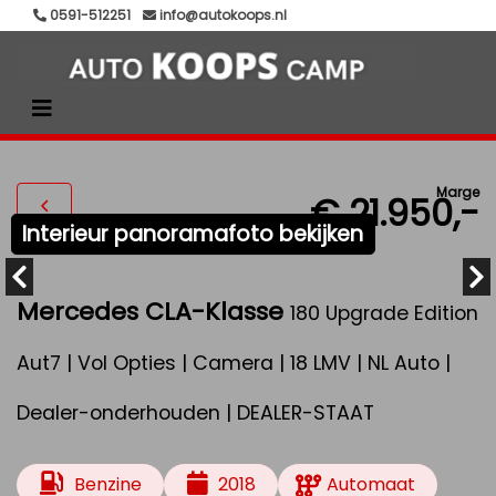
0591-512251
info@autokoops.nl
Marge
€ 21.950,-
Interieur panoramafoto bekijken
Mercedes CLA-Klasse
180 Upgrade Edition
Aut7 | Vol Opties | Camera | 18 LMV | NL Auto |
Dealer-onderhouden | DEALER-STAAT
Benzine
2018
Automaat