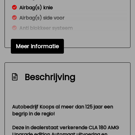
Airbag(s) knie
Airbag(s) side voor
Anti blokkeer systeem
Apk
Meer informatie
Autotelefoonvoorbereiding met bluetooth
Bluetooth
Brake assist system
Beschrijving
Bumpers en spiegels in car.kleur
Connected services
Dab-ontvanger
Autobedrijf Koops al meer dan 125 jaar een
Dealer onderhouden
begrip in de regio!
Hill hold-functie
Deze in dealerstaat verkerende CLA 180 AMG
Metallic lak
Upgrade edition Automaat uitvoering en