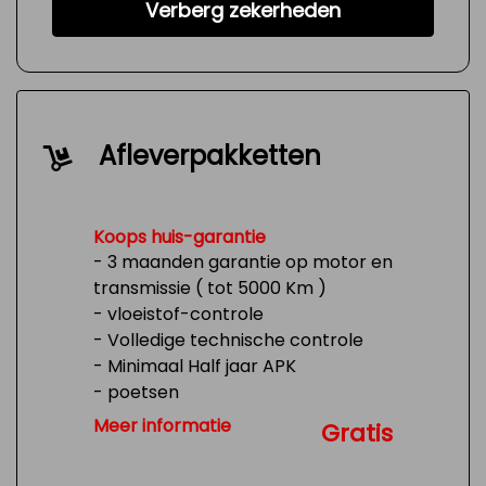
Verberg zekerheden
Afleverpakketten
Koops huis-garantie
- 3 maanden garantie op motor en
transmissie ( tot 5000 Km )
- vloeistof-controle
- Volledige technische controle
- Minimaal Half jaar APK
- poetsen
- Tank 1/4 vol
Meer informatie
Gratis