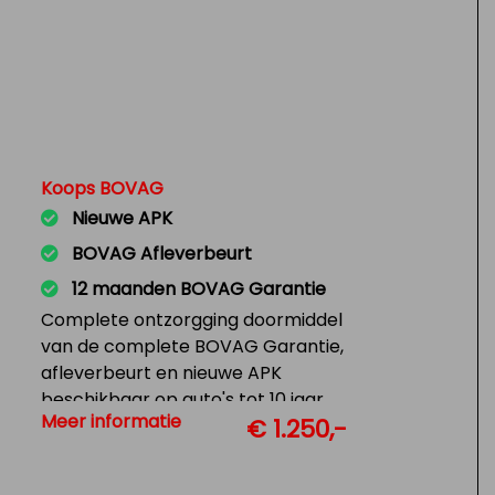
Koops BOVAG
Nieuwe APK
BOVAG Afleverbeurt
12 maanden BOVAG Garantie
Complete ontzorgging doormiddel
van de complete BOVAG Garantie,
afleverbeurt en nieuwe APK
beschikbaar op auto's tot 10 jaar
Meer informatie
€ 1.250,-
en 150.000 KM