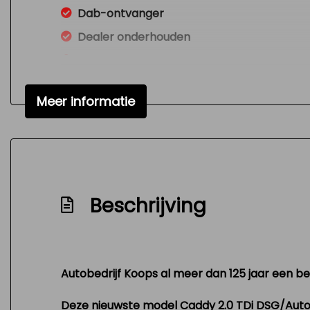
Dab-ontvanger
Dealer onderhouden
Dodehoek detectie
Dodehoek detector
Meer informatie
Excl.btw
Grijs kenteken
Led mistlampen
Metallic lak
Beschrijving
Nationale autopas
Nieuwstaat
Nw model
Schakelpaddles
Autobedrijf Koops al meer dan 125 jaar een beg
Scheidingswand met raam
Deze nieuwste model Caddy 2.0 TDi DSG/Automa