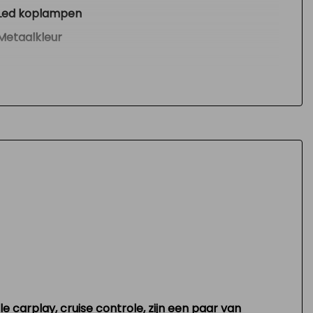
Led koplampen
Metaalkleur
Parkeersensor achter
Warmtewerende voorruit
Zijschuifdeur rechts
Interieur
Airco automatisch
Airco automatisch
Armsteun voor
Bestuurdersstoel in hoogte verstelbaar
Binnenspiegel automatisch dimmend
Cruise control adaptief
carplay, cruise controle, zijn een paar van
Elektrische ramen voor