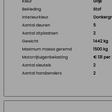
Kleur
Grijs
Bekleding
Stof
Interieurkleur
Donkergri
Aantal deuren
5
Aantal zitplaatsen
2
Gewicht
1442 kg
Maximum massa geremd
1500 kg
Motorrijtuigenbelasting
€ 131 per
Aantal sleutels
2
Aantal handzenders
2