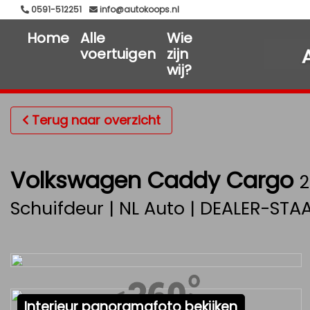
0591-512251
info@autokoops.nl
Home
Alle
Wie
voertuigen
zijn
wij?
Terug naar overzicht
Volkswagen Caddy Cargo
2
Schuifdeur | NL Auto | DEALER-STA
Interieur panoramafoto bekijken