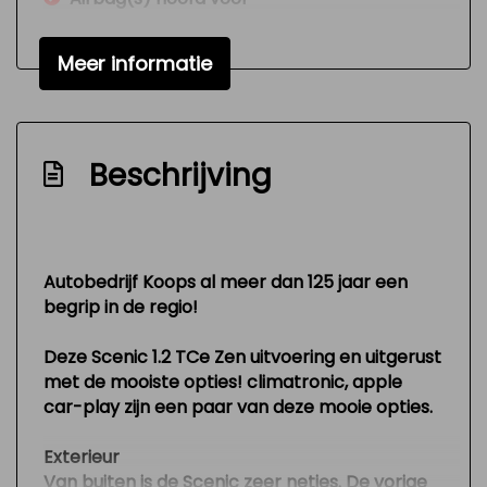
Airbag(s) side voor
Meer informatie
Anti blokkeer systeem (abs)
Apk
Autotelefoonvoorbereiding met bluetooth
Beschrijving
Bluetooth
Bumpers en spiegels in car.kleur
Dab-ontvanger
Autobedrijf Koops al meer dan 125 jaar een
Electronic brake distribution (ebd)
begrip in de regio!
Grootlicht-assistent
Deze Scenic 1.2 TCe Zen uitvoering en uitgerust
Handgeschakeld
met de mooiste opties! climatronic, apple
Hill hold-functie
car-play zijn een paar van deze mooie opties.
Metallic lak
Exterieur
Nationale autopas
Van buiten is de Scenic zeer netjes. De vorige