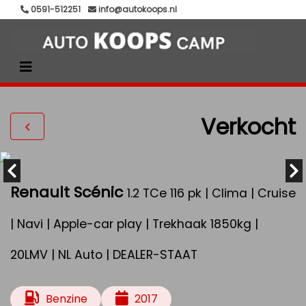
0591-512251
info@autokoops.nl
Verkocht
Renault Scénic
1.2 TCe 116 pk | Clima | Cruise
| Navi | Apple-car play | Trekhaak 1850kg |
20LMV | NL Auto | DEALER-STAAT
Benzine
2017