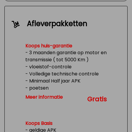
Afleverpakketten
Koops huis-garantie
- 3 maanden garantie op motor en
transmissie ( tot 5000 Km )
- vloeistof-controle
- Volledige technische controle
- Minimaal Half jaar APK
- poetsen
- Tank 1/4 vol
Meer informatie
Gratis
Koops Basis
- geldige APK