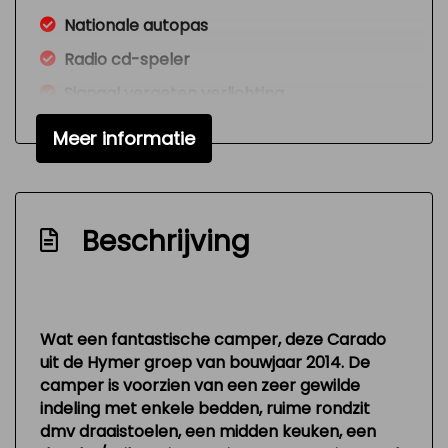
Nationale autopas
Radio cd-speler
Signaal vergeten verlichting
Toilet
Meer informatie
Versnellingspook op dashboard
Verstelbare (in hoogte) bestuurders stoel
Zeer mooie en technisch goed
Beschrijving
onderhouden auto
Interieur
Wat een fantastische camper, deze Carado
Airco
uit de Hymer groep van bouwjaar 2014. De
Elektrische ramen voor
camper is voorzien van een zeer gewilde
indeling met enkele bedden, ruime rondzit
Keukenblok
dmv draaistoelen, een midden keuken, een
Stuurbekrachtiging