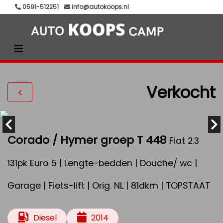
0591-512251
info@autokoops.nl
Verkocht
Corado / Hymer groep T 448
Fiat 2.3
131pk Euro 5 | Lengte-bedden | Douche/ wc |
Garage | Fiets-lift | Orig. NL | 81dkm | TOPSTAAT
Diesel
2014