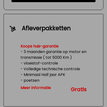
Afleverpakketten
Koops huis-garantie
- 3 maanden garantie op motor en
transmissie ( tot 5000 Km )
- vloeistof-controle
- Volledige technische controle
- Minimaal Half jaar APK
- poetsen
- Tank 1/4 vol
Meer informatie
Gratis