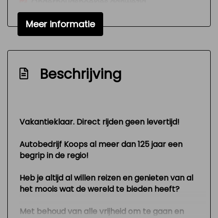
Onderhoudsboekjes aanwezig
Radio cd-speler
Meer informatie
Signaal vergeten verlichting
Variable interval ruitenwisser
Versnellingspook op dashboard
Beschrijving
Verstelbare (in hoogte) bestuurders stoel
Zeer mooie en technisch goed
onderhouden auto
Vakantieklaar. Direct rijden geen levertijd!
Interieur
Autobedrijf Koops al meer dan 125 jaar een
begrip in de regio!
Airco
Elektrische ramen voor
Heb je altijd al willen reizen en genieten van al
Keukenblok
het moois wat de wereld te bieden heeft?
Stuurbekrachtiging
Met behoud van alle vrijheid om te gaan en