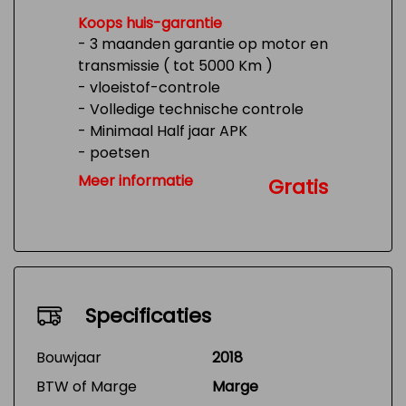
Koops huis-garantie
- 3 maanden garantie op motor en
transmissie ( tot 5000 Km )
- vloeistof-controle
- Volledige technische controle
- Minimaal Half jaar APK
- poetsen
- Tank 1/4 vol
Meer informatie
Gratis
Specificaties
Bouwjaar
2018
BTW of Marge
Marge