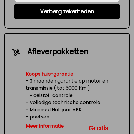
Verberg zekerheden
Afleverpakketten
Koops huis-garantie
- 3 maanden garantie op motor en
transmissie ( tot 5000 Km )
- vloeistof-controle
- Volledige technische controle
- Minimaal Half jaar APK
- poetsen
- Tank 1/4 vol
Meer informatie
Gratis