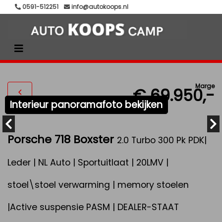
0591-512251
info@autokoops.nl
Marge
€ 69.950,-
Interieur panoramafoto bekijken
Porsche 718 Boxster
2.0 Turbo 300 Pk PDK|
Leder | NL Auto | Sportuitlaat | 20LMV |
stoel\stoel verwarming | memory stoelen
|Active suspensie PASM | DEALER-STAAT