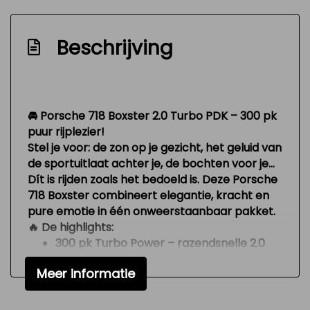
Centrale vergrendeling
Beschrijving
Centrale vergrendeling met
afstandsbediening
Dimlichten automatisch
Elektrisch bedienbare kap
🚘
Porsche 718 Boxster 2.0 Turbo PDK – 300 pk
puur rijplezier!
Led achterlichten
Stel je voor: de zon op je gezicht, het geluid van
Led dagrijverlichting
de sportuitlaat achter je, de bochten voor je…
Dít is rijden zoals het bedoeld is. Deze Porsche
Lichtmetalen velgen multi-spaaks 20"
718 Boxster combineert elegantie, kracht en
Metaalkleur
pure emotie in één onweerstaanbaar pakket.
🔥
De highlights:
Park distance control
300 pk Turbo Power
– razendsnelle 2.0
Parkeersensor achter
boxer motor met PDK-automaat.
Meer informatie
Sportvelgen
Sportuitlaat
– intens geluid, sportief én
opzienbarend.
Warmtewerend glas
20″ lichtmetalen velgen
– geeft de auto