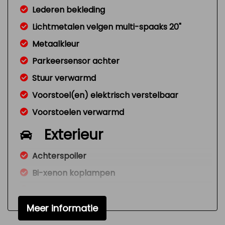
Lederen bekleding
Lichtmetalen velgen multi-spaaks 20"
Metaalkleur
Parkeersensor achter
Stuur verwarmd
Voorstoel(en) elektrisch verstelbaar
Voorstoelen verwarmd
Exterieur
Achterspoiler
Bi-xenon koplampen
Buitenspiegel rechts
Buitenspiegels elektrisch verstelbaar
Meer informatie
Buitenspiegels verwarmbaar