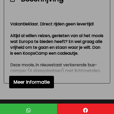
Vakantieklaar. Direct rijden geen levertijd!
Altijd al willen reizen, genieten van al het moois
wat Europa te bieden heeft? En wel graag alle
vrijheid om te gaan en staan waar je wilt. Dan
is een KoopsCamp een cadeautje.
Deze mooie, in nieuwstaat verkerende bus-
camper (4 slaapplaatsen) met lichtmetalen
velgen is gemaakt in een korte versie,
Meer informatie
bouwjaar 2017 met slechts 43.809 kilometer
op de teller. Voorzien van vele luxe zoals airco,
cruise control, radio/cd, stoel voorin is
draaibaar, achterdeuren, centrale deur
vergrendeling met afstandsbediening en
Mogelijk gemaakt door
Mobilox
elektrische ramen. De buscamper heeft een