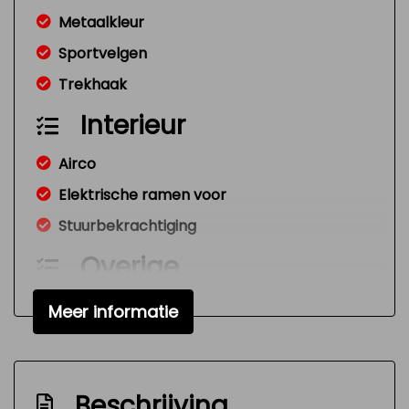
Metaalkleur
Sportvelgen
Trekhaak
Interieur
Airco
Elektrische ramen voor
Stuurbekrachtiging
Overige
Anti blokkeer systeem
Meer informatie
Bestuurdersairbag
Nw model
Beschrijving