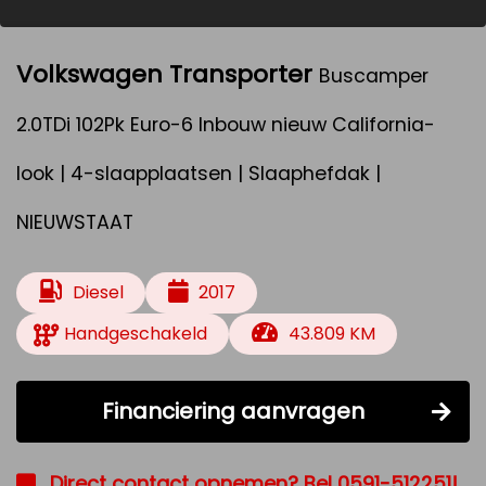
Volkswagen Transporter
Buscamper
2.0TDi 102Pk Euro-6 Inbouw nieuw California-
look | 4-slaapplaatsen | Slaaphefdak |
NIEUWSTAAT
Diesel
2017
Handgeschakeld
43.809 KM
Financiering aanvragen
Direct contact opnemen? Bel 0591-512251!