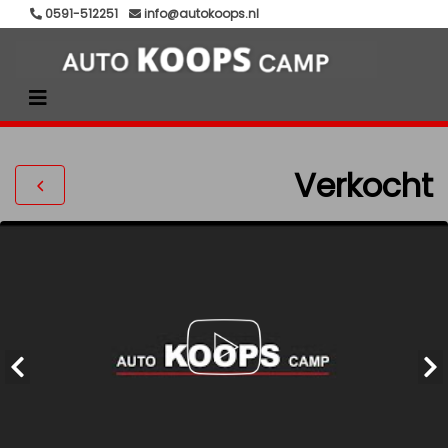
0591-512251
info@autokoops.nl
Verkocht