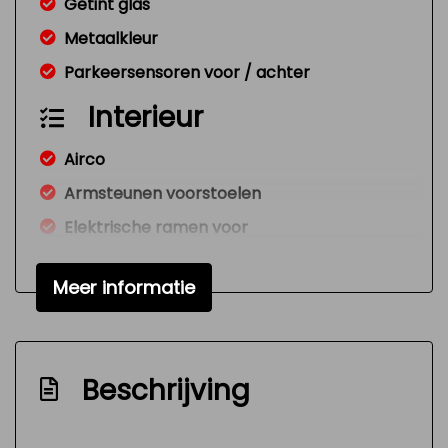
Getint glas
Metaalkleur
Parkeersensoren voor / achter
Interieur
Airco
Armsteunen voorstoelen
Elektrische ramen voor
Standkachel
Meer informatie
Stuurbekrachtiging
Infotainment
Navigatiesysteem
Beschrijving
Radio cd speler