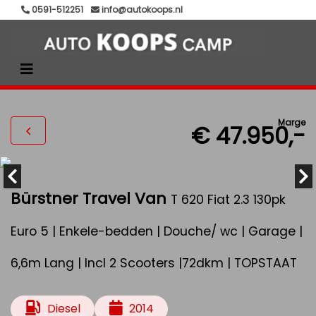
0591-512251
info@autokoops.nl
Marge
€ 47.950,-
Bürstner Travel Van
T 620 Fiat 2.3 130pk
Euro 5 | Enkele-bedden | Douche/ wc | Garage |
6,6m Lang | Incl 2 Scooters |72dkm | TOPSTAAT
Diesel
2014