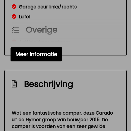
Garage deur links/rechts
Luifel
Overige
Anti blokkeer systeem
Bestuurdersairbag
Meer informatie
Nw model
Beschrijving
Wat een fantastische camper, deze Carado
uit de Hymer groep van bouwjaar 2015. De
camper is voorzien van een zeer gewilde