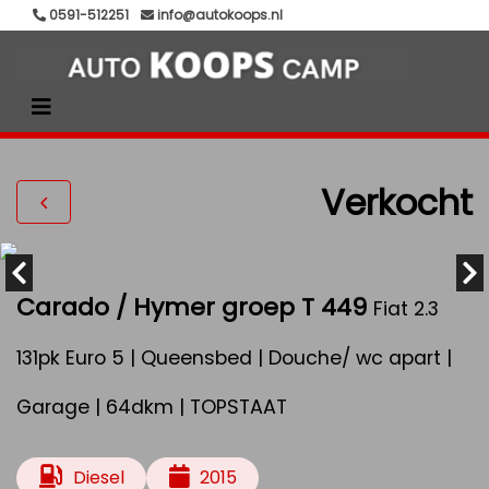
0591-512251
info@autokoops.nl
Verkocht
Carado / Hymer groep T 449
Fiat 2.3
131pk Euro 5 | Queensbed | Douche/ wc apart |
Garage | 64dkm | TOPSTAAT
Diesel
2015