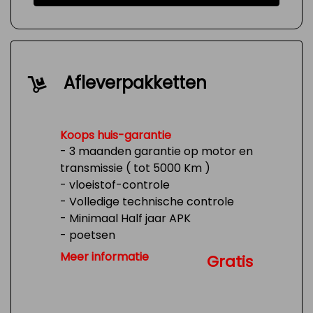
Afleverpakketten
Koops huis-garantie
- 3 maanden garantie op motor en
transmissie ( tot 5000 Km )
- vloeistof-controle
- Volledige technische controle
- Minimaal Half jaar APK
- poetsen
- Tank 1/4 vol
Meer informatie
Gratis