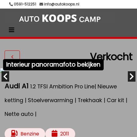
0591-512251
info@autokoops.nl
Verkocht
Interieur panoramafoto bekijken
Audi A1
1.2 TFSI Ambition Pro Line| Nieuwe
ketting | Stoelverwarming | Trekhaak | Car kit |
Nette auto |
Benzine
2011