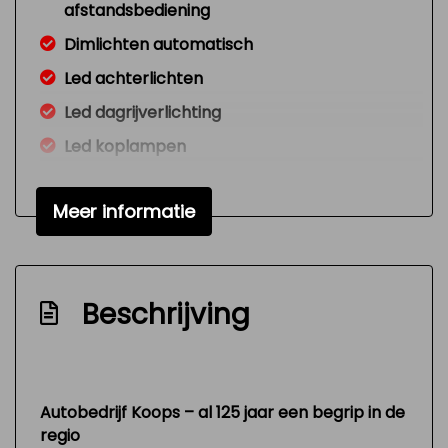
afstandsbediening
Dimlichten automatisch
Led achterlichten
Led dagrijverlichting
Led koplampen
Lichtmetalen velgen 18"
Meer informatie
Metaalkleur
Parkeer assistent
Parkeersensor voor en achter
Beschrijving
Sportonderstel
Trekhaak
Warmtewerend glas
Autobedrijf Koops – al 125 jaar een begrip in de
Interieur
regio