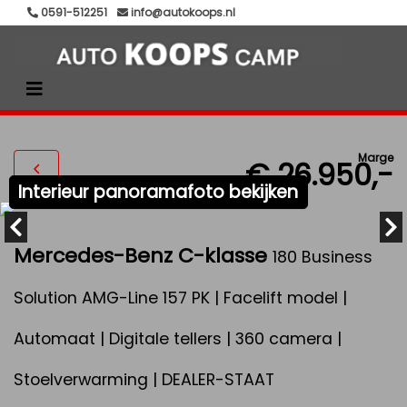
0591-512251
info@autokoops.nl
Marge
€ 26.950,-
Interieur panoramafoto bekijken
Mercedes-Benz C-klasse
180 Business
Solution AMG-Line 157 PK | Facelift model |
Automaat | Digitale tellers | 360 camera |
Stoelverwarming | DEALER-STAAT