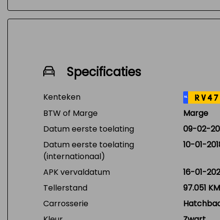
Specificaties
Kenteken
RV47
NL
BTW of Marge
Marge
Datum eerste toelating
09-02-20
Datum eerste toelating
10-01-201
(internationaal)
APK vervaldatum
16-01-20
Tellerstand
97.051 KM
Carrosserie
Hatchba
Kleur
Zwart