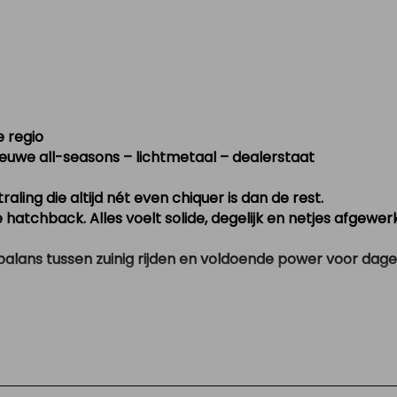
e regio
nieuwe all-seasons – lichtmetaal – dealerstaat
ling die altijd nét even chiquer is dan de rest.
le hatchback. Alles voelt solide, degelijk en netjes afgew
balans tussen zuinig rijden en voldoende power voor dageli
ijk in gebruik
 voor elk seizoen
ing
n