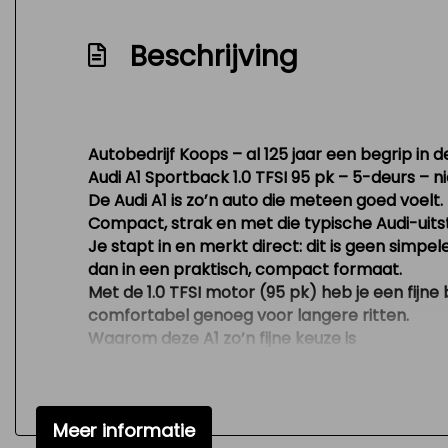
Beschrijving
Autobedrijf Koops – al 125 jaar een begrip in d
Audi A1 Sportback 1.0 TFSI 95 pk – 5-deurs – 
De Audi A1 is zo’n auto die meteen goed voelt.
Compact, strak en met die typische Audi-uitstra
Je stapt in en merkt direct: dit is geen simpe
dan in een praktisch, compact formaat.
Met de
1.0 TFSI motor (95 pk)
heb je een fijne 
comfortabel genoeg voor langere ritten.
Waarom deze A1 zo’n fijne keuze is
5-deurs Sportback
– praktisch en makkel
Nieuwe all-season banden
– direct klaar
Lichtmetalen velgen
– sportieve uitstral
Meer informatie
95 pk benzinemotor
– zuinig én vlot rijde