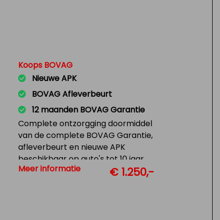
Koops BOVAG
Nieuwe APK
BOVAG Afleverbeurt
12 maanden BOVAG Garantie
Complete ontzorgging doormiddel
van de complete BOVAG Garantie,
afleverbeurt en nieuwe APK
beschikbaar op auto's tot 10 jaar
Meer informatie
€ 1.250,-
en 150.000 KM