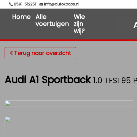
0591-512251
info@autokoops.nl
Home
Alle
Wie
voertuigen
zijn
wij?
Terug naar overzicht
Audi A1 Sportback
1.0 TFSI 95