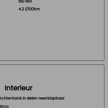
160 Nm
4.2 l/100km
Interieur
Achterbank in delen neerklapbaar
Airco