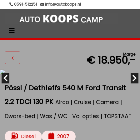
0591-512251
info@autokoops.nl
Marge
€ 18.950,-
Póssl / Dethleffs 540 M Ford Transit
2.2 TDCi 130 PK
Airco | Cruise | Camera |
Dwars-bed | Was / WC | Vol opties | TOPSTAAT
Diesel
2007