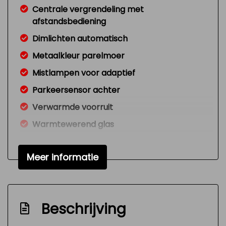
Centrale vergrendeling met
afstandsbediening
Dimlichten automatisch
Metaalkleur parelmoer
Mistlampen voor adaptief
Parkeersensor achter
Verwarmde voorruit
Warmtewerend glas
Zijschuifdeur rechts
Meer informatie
Overige
Anti blokkeer systeem
Anti doorslip regeling
Beschrijving
Bestuurdersairbag