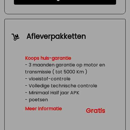
Afleverpakketten
Koops huis-garantie
- 3 maanden garantie op motor en
transmissie ( tot 5000 Km )
- vloeistof-controle
- Volledige technische controle
- Minimaal Half jaar APK
- poetsen
- Tank 1/4 vol
Meer informatie
Gratis