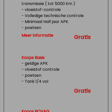
transmissie ( tot 5000 Km )
- vloeistof-controle
- Volledige technische controle
- Minimaal Half jaar APK
- poetsen
- Tank 1/4 vol
Meer informatie
Gratis
Koops Basis
- geldige APK
- vloeistof controle
- poetsen
- Tank 1/4 vol
Gratis
Koops BOVAG