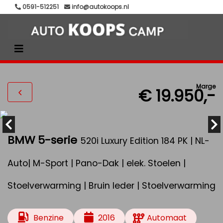
0591-512251
info@autokoops.nl
Marge
€ 19.950,-
BMW 5-serie
520i Luxury Edition 184 PK | NL-
Auto| M-Sport | Pano-Dak | elek. Stoelen |
Stoelverwarming | Bruin leder | Stoelverwarming
Benzine
2016
Automaat