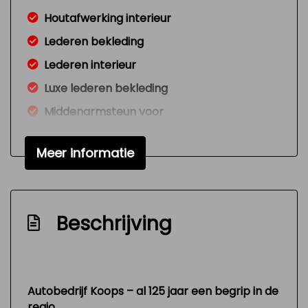
Houtafwerking interieur
Lederen bekleding
Lederen interieur
Luxe lederen bekleding
Middenarmsteun voor
Sportstuur
Meer informatie
Stuur leder
Voorstoelen verwarmd
Exterieur
Beschrijving
Bi-xenon koplampen
Buitenspiegels elektrisch verstel- en
verwarmbaar
Autobedrijf Koops – al 125 jaar een begrip in de
Centrale vergrendeling met
regio