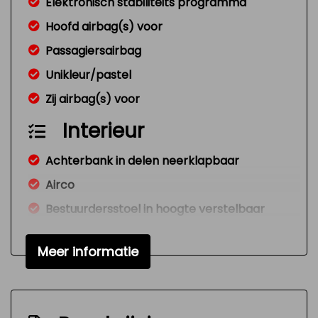
Elektronisch stabiliteits programma
Hoofd airbag(s) voor
Passagiersairbag
Unikleur/pastel
Zij airbag(s) voor
Interieur
Achterbank in delen neerklapbaar
Airco
Bestuurdersstoel in hoogte verstelbaar
Elektrische ramen voor
Meer informatie
Stuur verstelbaar
Stuurbekrachtiging snelheidsafhankelijk
Exterieur