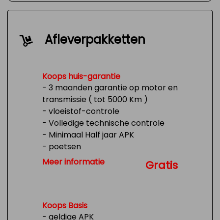
Afleverpakketten
Koops huis-garantie
- 3 maanden garantie op motor en
transmissie ( tot 5000 Km )
- vloeistof-controle
- Volledige technische controle
- Minimaal Half jaar APK
- poetsen
- Tank 1/4 vol
Meer informatie
Gratis
Koops Basis
- geldige APK