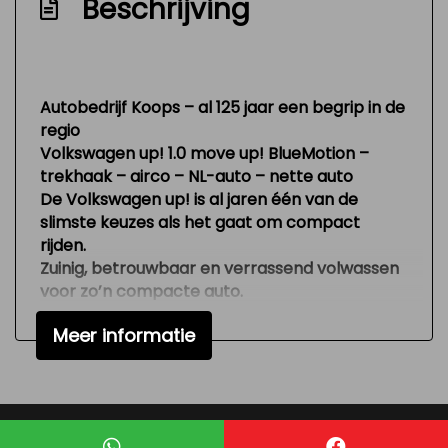
Beschrijving
Buitenspiegel rechts
Buitenspiegels in carrosseriekleur
Centrale vergrendeling
Autobedrijf Koops – al 125 jaar een begrip in de
regio
Centrale vergrendeling met
Volkswagen up! 1.0 move up! BlueMotion –
afstandsbediening
trekhaak – airco – NL-auto – nette auto
Trekhaak
De Volkswagen up! is al jaren één van de
slimste keuzes als het gaat om compact
rijden.
Zuinig, betrouwbaar en verrassend volwassen
voor zo’n compacte auto.
En deze move up! uitvoering heeft precies wat
Meer informatie
je nodig hebt om elke dag comfortabel
onderweg te zijn. Of je nu door de stad rijdt,
naar je werk gaat of gewoon een praktische
auto zoekt zonder gedoe — deze up! maakt
het makkelijk.
Mogelijk gemaakt door
Mobilox