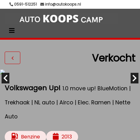
0591-512251
info@autokoops.nl
Verkocht
Volkswagen Up!
1.0 move up! BlueMotion |
Trekhaak | NL auto | Airco | Elec. Ramen | Nette
Auto
Benzine
2013