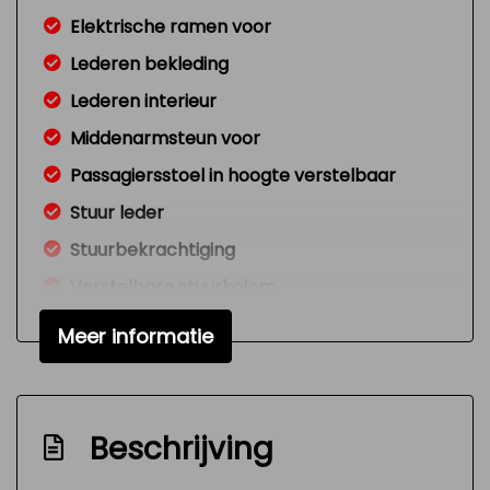
Elektrische ramen voor
Lederen bekleding
Lederen interieur
Middenarmsteun voor
Passagiersstoel in hoogte verstelbaar
Stuur leder
Stuurbekrachtiging
Verstelbare stuurkolom
Voorstoelen verwarmd
Meer informatie
Exterieur
Buitenspiegels elektrisch verstelbaar
Beschrijving
Buitenspiegels verwarmbaar