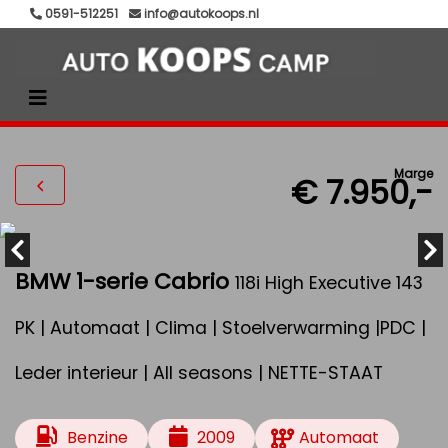
0591-512251
info@autokoops.nl
Marge
€ 7.950,-
BMW 1-serie Cabrio
118i High Executive 143
PK | Automaat | Clima | Stoelverwarming |PDC |
Leder interieur | All seasons | NETTE-STAAT
Benzine
2009
Automaat