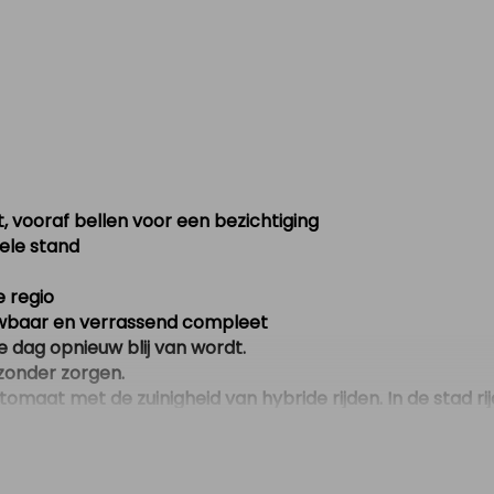
, vooraf bellen voor een bezichtiging
uele stand
e regio
rouwbaar en verrassend compleet
ke dag opnieuw blij van wordt.
 zonder zorgen.
t met de zuinigheid van hybride rijden. In de stad rijdt h
nvoelt. Niet voor niets staat de Yaris bekend als één van
tstraling. Strakke lijnen, een moderne look en een interie
n verrassend ruim is.