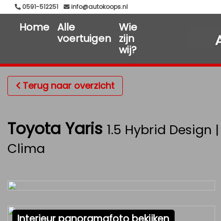
0591-512251
info@autokoops.nl
Home
Alle
Wie
voertuigen
zijn
wij?
Terug naar overzicht
Toyota Yaris
1.5 Hybrid Design 
Clima
Interieur panoramafoto bekijken