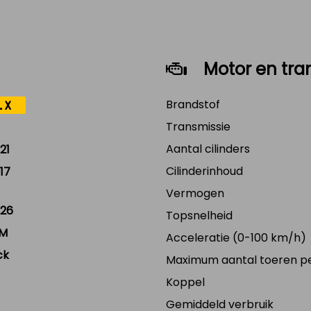
Motor en tra
Brandstof
LX
Transmissie
Aantal cilinders
21
Cilinderinhoud
17
Vermogen
26
Topsnelheid
KM
Acceleratie (0-100 km/h)
ck
Maximum aantal toeren p
Koppel
Gemiddeld verbruik