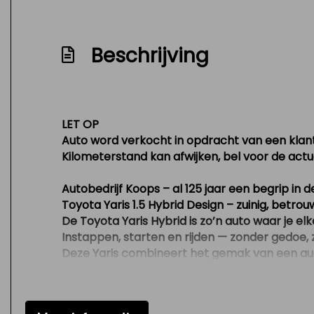
Beschrijving
LET OP
Auto word verkocht in opdracht van een klant
Kilometerstand kan afwijken, bel voor de act
Autobedrijf Koops – al 125 jaar een begrip in d
Toyota Yaris 1.5 Hybrid Design – zuinig, bet
De Toyota Yaris Hybrid is zo’n auto waar je el
Instappen, starten en rijden — zonder gedoe,
Deze Yaris combineert het gemak van een automaa
op langere ritten comfortabel en volwassen aa
De
Design uitvoering
geeft hem nét wat meer ui
is zo’n auto die compact oogt, maar van binne