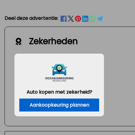
Deel deze advertentie:
Zekerheden
Auto kopen met zekerheid?
Aankoopkeuring plannen