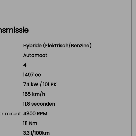
nsmissie
Hybride (Elektrisch/Benzine)
Automaat
4
1497 cc
74 kW / 101 PK
165 km/h
11.8 seconden
er minuut
4800 RPM
111 Nm
3.3 l/100km