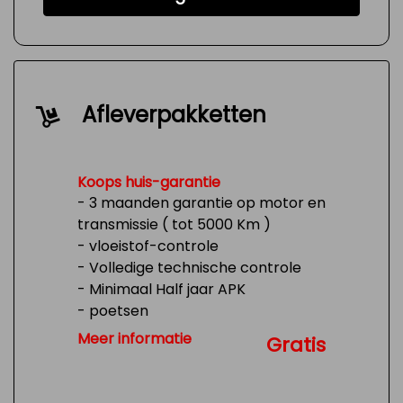
Afleverpakketten
Koops huis-garantie
- 3 maanden garantie op motor en
transmissie ( tot 5000 Km )
- vloeistof-controle
- Volledige technische controle
- Minimaal Half jaar APK
- poetsen
- Tank 1/4 vol
Meer informatie
Gratis