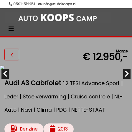
0591-512251
info@autokoops.nl
Marge
€ 12.950,-
Audi A3 Cabriolet
1.2 TFSI Advance Sport |
Leder | Stoelverwarming | Cruise controle | NL-
Auto | Navi | Clima | PDC | NETTE-STAAT
Benzine
2013