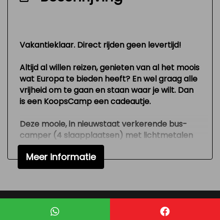
Vakantieklaar. Direct rijden geen levertijd!
Altijd al willen reizen, genieten van al het moois
wat Europa te bieden heeft? En wel graag alle
vrijheid om te gaan en staan waar je wilt. Dan
is een KoopsCamp een cadeautje.
Deze mooie, in nieuwstaat verkerende bus-
camper (4 slaapplaatsen) met lichtmetalen
velgen is gemaakt in een korte versie,
Meer informatie
bouwjaar 2017 met slechts 106.543 kilometer
op de teller. Voorzien van vele luxe zoals airco,
radio/cd, stoel voorin is draaibaar,
achterdeuren, centrale deur vergrendeling
met afstandsbediening en elektrische ramen.
Mogelijk gemaakt door
Mobilox
De buscamper heeft een euro 6 diesel motor