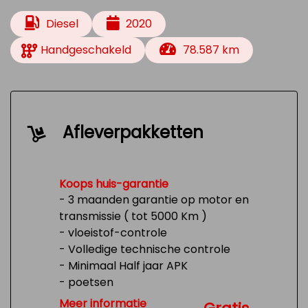
Diesel
2020
Handgeschakeld
78.587 km
Afleverpakketten
Koops huis-garantie
- 3 maanden garantie op motor en
transmissie ( tot 5000 Km )
- vloeistof-controle
- Volledige technische controle
- Minimaal Half jaar APK
- poetsen
- Tank 1/4 vol
Meer informatie