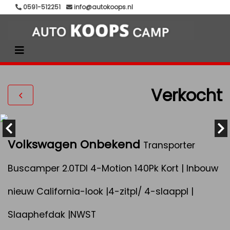
0591-512251
info@autokoops.nl
Verkocht
Volkswagen Onbekend
Transporter
Buscamper 2.0TDI 4-Motion 140Pk Kort | Inbouw
nieuw California-look |4-zitpl/ 4-slaappl |
Slaaphefdak |NWST