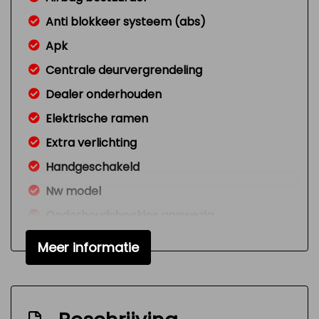
Anti blokkeer systeem (abs)
Apk
Centrale deurvergrendeling
Dealer onderhouden
Elektrische ramen
Extra verlichting
Handgeschakeld
Nw model
Onderhoudsboekjes aanwezig
Radio cd-speler
Meer informatie
Signaal vergeten verlichting
Standverwarming
Versnellingspook op dashboard