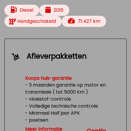
Diesel
2016
Handgeschakeld
71.427 km
Afleverpakketten
Koops huis-garantie
- 3 maanden garantie op motor en
transmissie ( tot 5000 Km )
- vloeistof-controle
- Volledige technische controle
- Minimaal Half jaar APK
- poetsen
- Tank 1/4 vol
Meer informatie