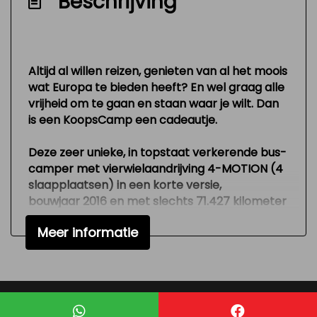
Beschrijving
Verstelbare (in hoogte) bestuurders stoel
Vierwielaandrijving (4x4)
Zeer mooie en technisch goed
Altijd al willen reizen, genieten van al het moois
onderhouden auto
wat Europa te bieden heeft? En wel graag alle
vrijheid om te gaan en staan waar je wilt. Dan
Exterieur
is een KoopsCamp een cadeautje.
Buitenspiegels elektrisch verstelbaar
Deze zeer unieke, in topstaat verkerende bus-
Parkeersensor achter
camper met vierwielaandrijving 4-MOTION (4
slaapplaatsen) in een korte versie,
Trekhaak
bouwjaar 2016 en met slechts 71.427 kilometer
Zijschuifdeur rechts
op de teller. Voorzien van vele luxe zoals Airco,
Meer informatie
navigatie, camera, stand kachel, cruise
Interieur
controle, stoel voorin is draaibaar, achterklep
met ramen, centrale deur vergrendeling met
Airco
afstandsbediening en elektrische ramen. De
buscamper heeft een pittige 140 PK Euro 5
Keukenblok
Mogelijk gemaakt door
Mobilox
diesel motor met 6 versnellingen. Die met