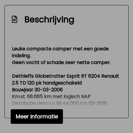
Toilet
Tv
Beschrijving
Versnellingspook op dashboard
Zeer mooie en technisch goed
onderhouden auto
Leuke compacte camper met een goede
Exterieur
indeling.
Geen vocht of schade zeer nette camper.
Buitenspiegels elektrisch verstelbaar
Dethleffs Globetrotter Esprit RT 6204 Renault
Lichtmetalen velgen
2.5 TD 120 pk handgeschakeld
Bouwjaar 30-03-2006
Interieur
Km.st. 68.685 km met logisch NAP
Distributie riem v.v bij 44.000 km 03-2016
Keukenblok
Apk 03-2023
Stuurbekrachtiging
Meer informatie
Laatste onderhoudsbeurt bij ?
Boekjes camper aanwezig
Rondom Michelin zomerbanden