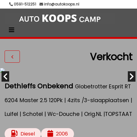
0591-512251
info@autokoops.nl
Verkocht
Dethleffs Onbekend
Globetrotter Esprit RT
6204 Master 2.5 120Pk | 4zits /3-slaapplaatsen |
Luifel | Schotel | Wc-Douche | Orig.NL |TOPSTAAT
Diesel
2006