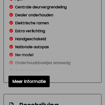
Centrale deurvergrendeling
Dealer onderhouden
Elektrische ramen
Extra verlichting
Handgeschakeld
Nationale autopas
Nw model
Onderhoudsboekjes aanwezig
Radio cd-speler
Signaal vergeten verlichting
Meer informatie
Variable interval ruitenwisser
Versnellingspook op dashboard
Verstelbare (in hoogte) bestuurders stoel