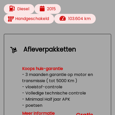
Diesel
2015
Handgeschakeld
103.604 km
Afleverpakketten
Koops huis-garantie
- 3 maanden garantie op motor en
transmissie ( tot 5000 Km )
- vloeistof-controle
- Volledige technische controle
- Minimaal Half jaar APK
- poetsen
- Tank 1/4 vol
Meer informatie