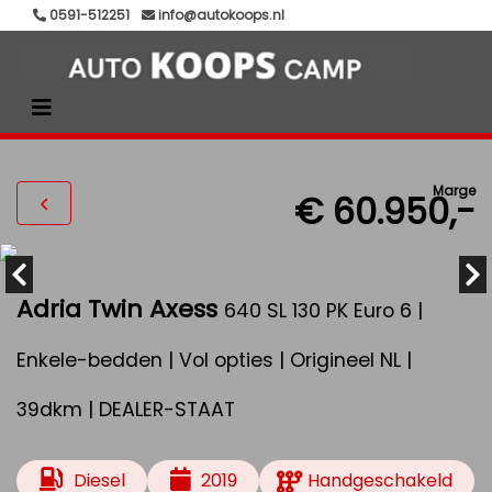
0591-512251
info@autokoops.nl
Marge
€ 60.950,-
Adria Twin Axess
640 SL 130 PK Euro 6 |
Enkele-bedden | Vol opties | Origineel NL |
39dkm | DEALER-STAAT
Diesel
2019
Handgeschakeld