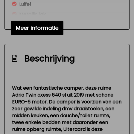
Luifel
Metallic lak
Mistlampen
Meer informatie
Nationale autopas
Nieuwstaat
Nw model
Beschrijving
Radio cd-speler
Toilet
Variable interval ruitenwisser
Wat een fantastische camper, deze ruime
Adria Twin axess 640 sl uit 2019 met schone
Versnellingspook op dashboard
EURO-6 motor. De camper is voorzien van een
Verstelbare (in hoogte) bestuurders stoel
zeer gewilde indeling dmv draaistoelen, een
midden keuken, een douche/toilet ruimte,
Zeer mooie en technisch goed
twee enkele bedden met daaronder een
onderhouden auto
ruime opberg ruimte, Uiteraard is deze