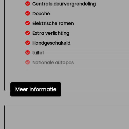
Centrale deurvergrendeling
Douche
Elektrische ramen
Extra verlichting
Handgeschakeld
Luifel
Nationale autopas
Nieuwstaat
Nw model
Meer informatie
Radio cd-speler
Toilet
Variable interval ruitenwisser
Versnellingspook op dashboard