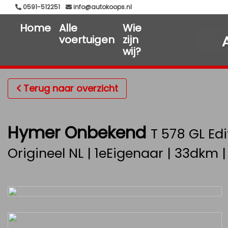
0591-512251
info@autokoops.nl
Home
Alle
Wie
voertuigen
zijn
wij?
Terug naar overzicht
Hymer Onbekend
T 578 GL Ed
Origineel NL | 1eEigenaar | 33dkm