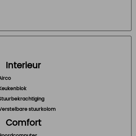
Interieur
Airco
Keukenblok
Stuurbekrachtiging
Verstelbare stuurkolom
Comfort
Boordcomputer