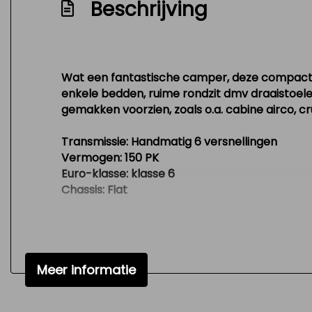
Beschrijving
Verstelbare (in hoogte) bestuurders stoel
Zeer mooie en technisch goed onderhoud
Wat een fantastische camper, deze compacte 
enkele bedden, ruime rondzit dmv draaistoele
gemakken voorzien, zoals o.a. cabine airco, c
Transmissie: Handmatig 6 versnellingen
Vermogen: 150 PK
Euro-klasse: klasse 6
Chassis: Fiat
Maten en gewichten
Breedte: 235 cm.
Totale lengte: 699 cm.
Meer informatie
Stahoogte: 198 cm.
Totale hoogte: 297 cm.
Massa Ledig-gewicht: 2882 kg.