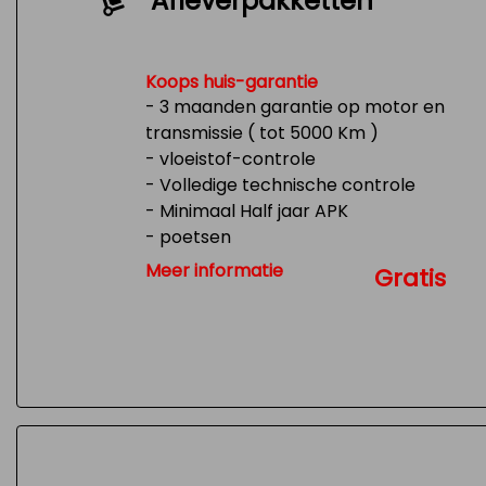
Afleverpakketten
Koops huis-garantie
- 3 maanden garantie op motor en
transmissie ( tot 5000 Km )
- vloeistof-controle
- Volledige technische controle
- Minimaal Half jaar APK
- poetsen
- Tank 1/4 vol
Meer informatie
Gratis