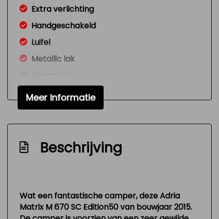
Extra verlichting
Handgeschakeld
Luifel
Metallic lak
Nw model
Radio cd-speler
Meer informatie
Standverwarming
Toilet
Versnellingspook op dashboard
Beschrijving
Verstelbare (in hoogte) bestuurders stoel
Zeer mooie en technisch goed
onderhouden auto
Wat een fantastische camper, deze Adria
Exterieur
Matrix M 670 SC Edition50 van bouwjaar 2015.
De camper is voorzien van een zeer gewilde