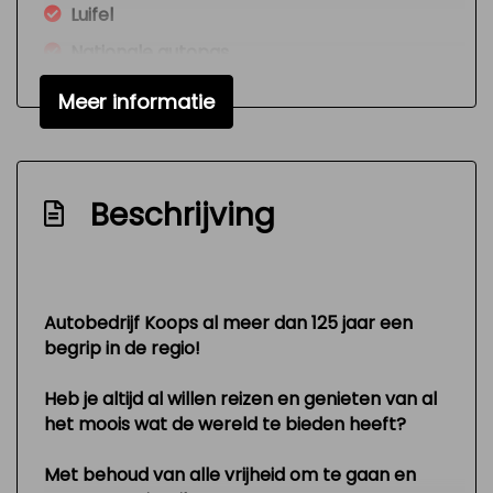
Luifel
Nationale autopas
Onderhoudsboekjes aanwezig
Meer informatie
Radio cd-speler
Toilet
Variable interval ruitenwisser
Beschrijving
Versnellingspook op dashboard
Verstelbare (in hoogte) bestuurders stoel
Voortent
Autobedrijf Koops al meer dan 125 jaar een
begrip in de regio!
Zeer mooie en technisch goed
onderhouden auto
Heb je altijd al willen reizen en genieten van al
Exterieur
het moois wat de wereld te bieden heeft?
Buitenspiegels elektrisch verstelbaar
Met behoud van alle vrijheid om te gaan en