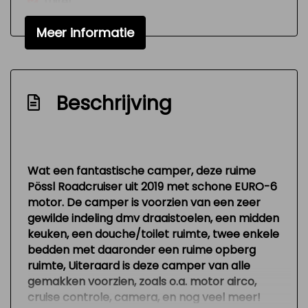
Luifel
Nationale autopas
Meer informatie
Nieuwstaat
Nw model
Onderhoudsboekjes aanwezig
Beschrijving
Radio cd-speler
Toilet
Variable interval ruitenwisser
Wat een fantastische camper, deze ruime
Pössl Roadcruiser uit 2019 met schone EURO-6
Versnellingspook op dashboard
motor. De camper is voorzien van een zeer
Verstelbare (in hoogte) bestuurders stoel
gewilde indeling dmv draaistoelen, een midden
keuken, een douche/toilet ruimte, twee enkele
Zeer mooie en technisch goed
bedden met daaronder een ruime opberg
onderhouden auto
ruimte, Uiteraard is deze camper van alle
Interieur
gemakken voorzien, zoals o.a. motor airco,
cruise controle, camera, en nog veel meer!