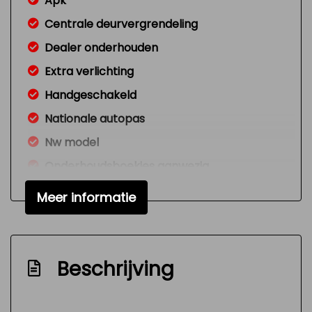
Apk
Centrale deurvergrendeling
Dealer onderhouden
Extra verlichting
Handgeschakeld
Nationale autopas
Nw model
Onderhoudsboekjes aanwezig
Radio cd-speler
Meer informatie
Signaal vergeten verlichting
Versnellingspook op dashboard
Verstelbare (in hoogte) bestuurders stoel
Beschrijving
Zeer mooie en technisch goed
onderhouden auto