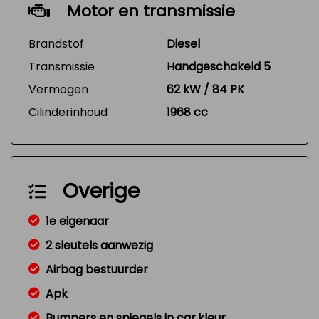
Motor en transmissie
Brandstof
Diesel
Transmissie
Handgeschakeld 5
Vermogen
62 kW / 84 PK
Cilinderinhoud
1968 cc
Overige
1e eigenaar
2 sleutels aanwezig
Airbag bestuurder
Apk
Bumpers en spiegels in car.kleur