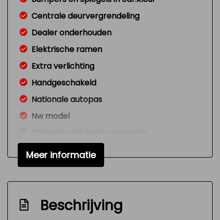
Centrale deurvergrendeling
Dealer onderhouden
Elektrische ramen
Extra verlichting
Handgeschakeld
Nationale autopas
Nw model
Onderhoudsboekjes aanwezig
Radio cd-speler
Meer informatie
Signaal vergeten verlichting
Variable interval ruitenwisser
Versnellingspook op dashboard
Beschrijving
Verstelbare (in hoogte) bestuurders stoel