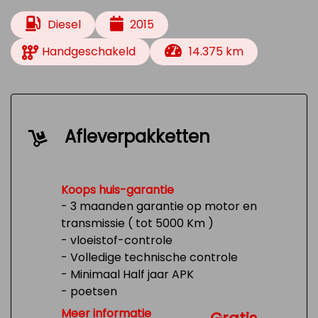
Diesel
2015
Handgeschakeld
14.375 km
Afleverpakketten
Koops huis-garantie
- 3 maanden garantie op motor en
transmissie ( tot 5000 Km )
- vloeistof-controle
- Volledige technische controle
- Minimaal Half jaar APK
- poetsen
- Tank 1/4 vol
Meer informatie