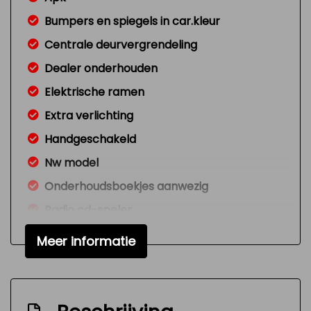
Bumpers en spiegels in car.kleur
Centrale deurvergrendeling
Dealer onderhouden
Elektrische ramen
Extra verlichting
Handgeschakeld
Nw model
Onderhoudsboekjes aanwezig
Radio cd-speler
Signaal vergeten verlichting
Meer informatie
Variable interval ruitenwisser
Versnellingspook op dashboard
Verstelbare (in hoogte) bestuurders stoel