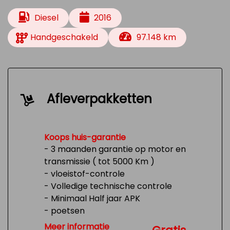
Diesel
2016
Handgeschakeld
97.148 km
Afleverpakketten
Koops huis-garantie
- 3 maanden garantie op motor en
transmissie ( tot 5000 Km )
- vloeistof-controle
- Volledige technische controle
- Minimaal Half jaar APK
- poetsen
- Tank 1/4 vol
Meer informatie