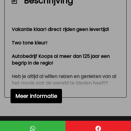
Beschrijving
Zeer mooie en technisch goed
onderhouden auto
Interieur
Vakantie klaar! direct rijden geen levertijd!
Airco
Two tone kleur!
Hoofdsteunen voor
Autobedrijf Koops al meer dan 125 jaar een
Keukenblok
begrip in de regio!
Stuurbekrachtiging
Heb je altijd al willen reizen en genieten van al
Verstelbare stuurkolom
het moois wat de wereld te bieden heeft?
Exterieur
Meer informatie
Met behoud van alle vrijheid om te gaan en
staan waar je wilt?
Buitenspiegels elektrisch verstelbaar
Dan is deze KoopsCamp-camper precies wat
Trekhaak
je zoekt.
Deze mooie, in nieuwstaat verkerende
Zijschuifdeur rechts
Mogelijk gemaakt door
Mobilox
buscamper (4 slaapplaatsen) is gemaakt in