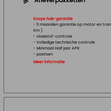
Afleverpakketten
Koops huis-garantie
- 3 maanden garantie op motor en trans
Km )
- vloeistof-controle
- Volledige technische controle
- Minimaal Half jaar APK
- poetsen
- Tank 1/4 vol
Meer informatie