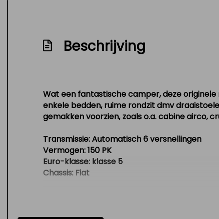
Beschrijving
Wat een fantastische camper, deze originele 
enkele bedden, ruime rondzit dmv draaistoele
gemakken voorzien, zoals o.a. cabine airco, cr
Transmissie: Automatisch 6 versnellingen
Vermogen: 150 PK
Euro-klasse: klasse 5
Chassis: Fiat
Maten en gewichten
Breedte: 230 cm.
Totale lengte: 699 cm.