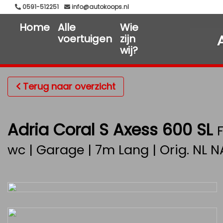
0591-512251
info@autokoops.nl
Home
Alle
Wie
voertuigen
zijn
wij?
Terug naar overzicht
Adria Coral S Axess 600 SL
wc | Garage | 7m Lang | Orig. NL 