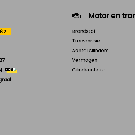
Motor en tra
Brandstof
82
Transmissie
Aantal cilinders
Vermogen
27
Cilinderinhoud
M
graal