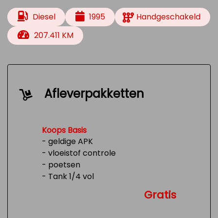
Diesel
1995
Handgeschakeld
207.411 KM
Afleverpakketten
Koops Basis
- geldige APK
- vloeistof controle
- poetsen
- Tank 1/4 vol
Gratis