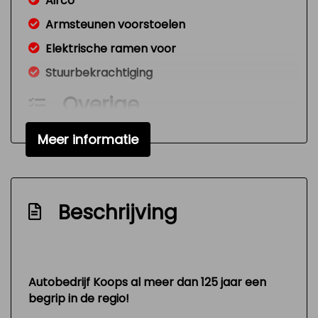
Airco
Armsteunen voorstoelen
Elektrische ramen voor
Stuurbekrachtiging
Overige
Anti blokkeer systeem
Meer informatie
Bestuurdersairbag
Nw model
Beschrijving
Autobedrijf Koops al meer dan 125 jaar een
begrip in de regio!