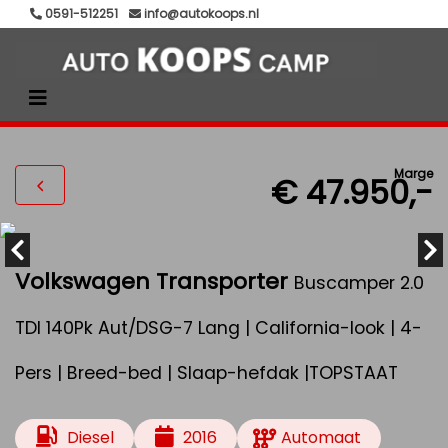
0591-512251
info@autokoops.nl
Marge
€ 47.950,-
Volkswagen Transporter
Buscamper 2.0
TDI 140Pk Aut/DSG-7 Lang | California-look | 4-
Pers | Breed-bed | Slaap-hefdak |TOPSTAAT
Diesel
2016
Automaat