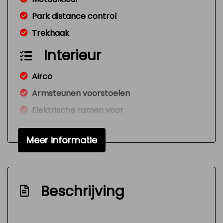
Park distance control
Trekhaak
Interieur
Airco
Armsteunen voorstoelen
Elektrische ramen voor
Standkachel
Meer informatie
Stuurbekrachtiging
Infotainment
Navigatiesysteem
Beschrijving
Radio cd speler
Stuur multifunctioneel