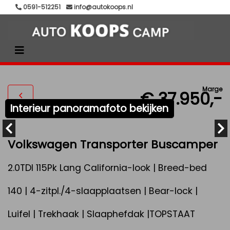
0591-512251
info@autokoops.nl
Marge
€ 37.950,-
Interieur panoramafoto bekijken
Volkswagen Transporter Buscamper
2.0TDI 115Pk Lang California-look | Breed-bed
140 | 4-zitpl./4-slaapplaatsen | Bear-lock |
Luifel | Trekhaak | Slaaphefdak |TOPSTAAT