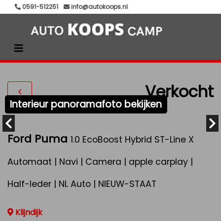
0591-512251
info@autokoops.nl
Verkocht
Interieur panoramafoto bekijken
Ford Puma
1.0 EcoBoost Hybrid ST-Line X
Automaat | Navi | Camera | apple carplay |
Half-leder | NL Auto | NIEUW-STAAT
Klijndijk