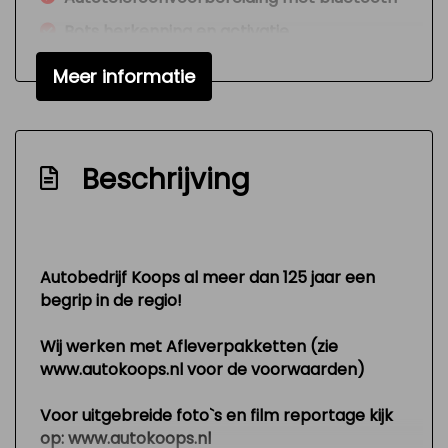
Bots herkenning en activatie
Brake assist system
Meer informatie
Bumpers en spiegels in car.kleur
Connected services
Dab-ontvanger
Beschrijving
Dealer onderhouden
Electronic brake distribution
Grootlicht-assistent
Autobedrijf Koops al meer dan 125 jaar een
begrip in de regio!
Half lederen bekleding
Hill hold-functie
Wij werken met Afleverpakketten (zie
www.autokoops.nl voor de voorwaarden)
Keyless start
Metallic lak
Voor uitgebreide foto`s en film reportage kijk
op: www.autokoops.nl
Mistlampen adaptief