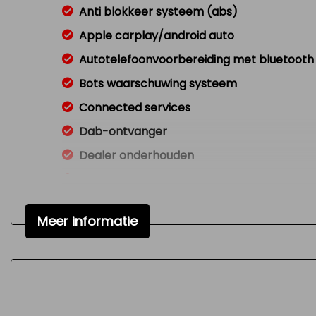
Anti blokkeer systeem (abs)
Apple carplay/android auto
Autotelefoonvoorbereiding met bluetooth
Bots waarschuwing systeem
Connected services
Dab-ontvanger
Dealer onderhouden
Dodehoek detectie
Dodehoek detector
Meer informatie
Excl.btw
Grijs kenteken
Led mistlampen
Metallic lak