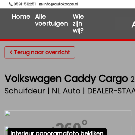
0591-512251
info@autokoops.nl
Home
Alle
Wie
voertuigen
zijn
wij?
Terug naar overzicht
Volkswagen Caddy Cargo
2
Schuifdeur | NL Auto | DEALER-STA
Interieur panoramafoto bekijken