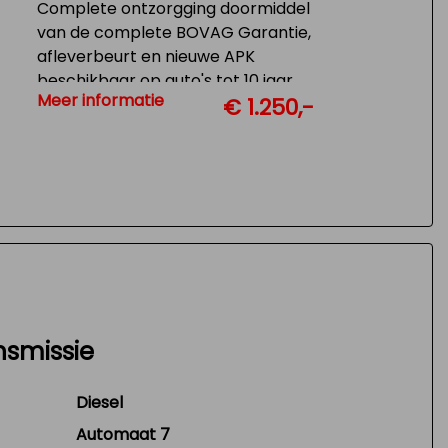
Complete ontzorgging doormiddel
van de complete BOVAG Garantie,
afleverbeurt en nieuwe APK
beschikbaar op auto's tot 10 jaar
Meer informatie
€ 1.250,-
en 150.000 KM
nsmissie
Diesel
Automaat 7