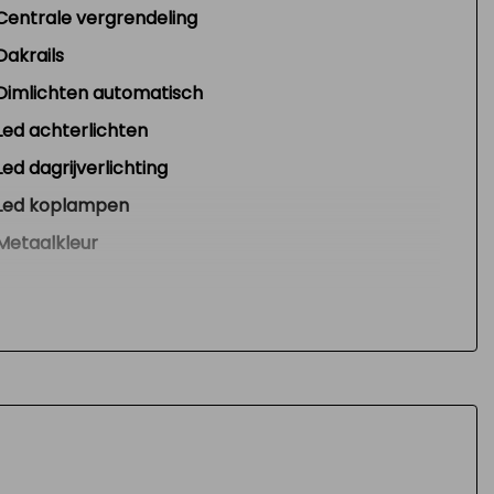
Centrale vergrendeling
Dakrails
Dimlichten automatisch
Led achterlichten
Led dagrijverlichting
Led koplampen
Metaalkleur
Parkeersensor achter
Warmtewerende voorruit
Zijschuifdeur rechts
Interieur
Airco automatisch
Airco automatisch