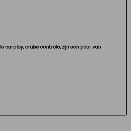
Armsteun voor
Bestuurdersstoel in hoogte verstelbaar
Binnenspiegel automatisch dimmend
Cruise control adaptief
carplay, cruise controle, zijn een paar van
Elektrische ramen voor
Lendesteun(en) verstelbaar
Stuur verstelbaar
Stuurbekrachtiging snelheidsafhankelijk
Tussenschot volledig
Zijwandbekleding laadruimte
 die storen absoluut niet. Het interieur is