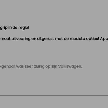
rip in de regio!
at uitvoering en uitgerust met de mooiste opties! Apple 
eigenaar was zeer zuinig op zijn Volkswagen.
en auto
eraard zijn er hier en daar wat kleine gebruikssporen, maar
n er hebben geen huisdieren in gezeten.