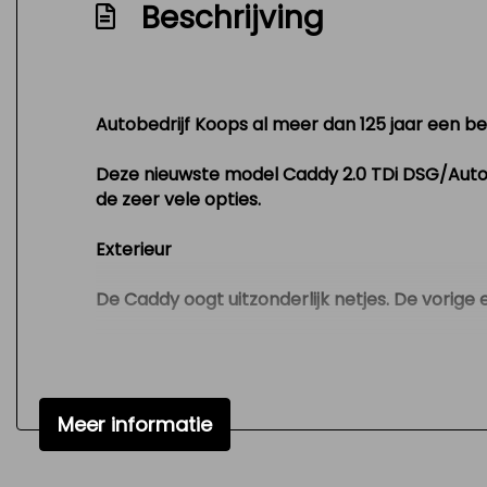
Beschrijving
Nationale autopas
Nieuwstaat
Nw model
Schakelpaddles
Autobedrijf Koops al meer dan 125 jaar een beg
Scheidingswand met raam
Deze nieuwste model Caddy 2.0 TDi DSG/Automa
Telefoonintegratie premium
de zeer vele opties.
Tractie controle systeem (tcs)
Exterieur
Variable interval ruitenwisser
De Caddy oogt uitzonderlijk netjes. De vorige 
Versnellingspook op dashboard
Vervolgbotsing preventie
Interieur
Zeer mooie en technisch goed onderhoud
Ook van binnen ziet de Caddy er keurig uit. Uit
Meer informatie
schoon en fris. Er is niet gerookt in de auto e
Opties