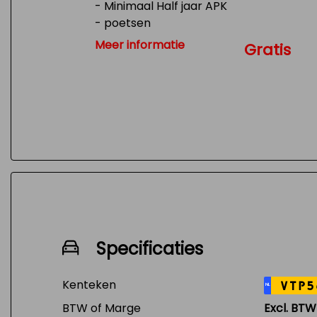
- Minimaal Half jaar APK
- poetsen
- Tank 1/4 vol
Meer informatie
Gratis
Specificaties
Kenteken
VTP5
NL
BTW of Marge
Excl. BTW