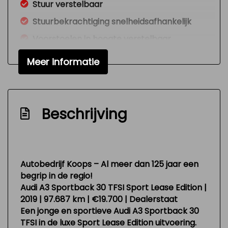
Stuur verstelbaar
Stuurbekrachtiging snelheidsafhankelijk
Voorstoelen in hoogte verstelbaar
Overige
Meer informatie
Achteropkomend verkeer waarschuwing
Anti blokkeer systeem
Beschrijving
Anti doorslip regeling
Bestuurdersairbag
Bluetooth
Autobedrijf Koops – Al meer dan 125 jaar een
Connected services
begrip in de regio!
Elektronisch sper differentieel
Audi A3 Sportback 30 TFSI Sport Lease Edition |
2019 | 97.687 km | €19.700 | Dealerstaat
Elektronisch stabiliteits programma
Een jonge en sportieve
Audi A3 Sportback 30
Hoofd airbag(s) achter
TFSI
in de luxe
Sport Lease Edition
uitvoering.