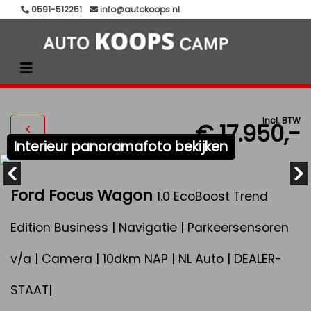
0591-512251
info@autokoops.nl
Incl. BTW
€ 17.950,-
Interieur panoramafoto bekijken
Ford Focus Wagon
1.0 EcoBoost Trend
Edition Business | Navigatie | Parkeersensoren
v/a | Camera | 10dkm NAP | NL Auto | DEALER-
STAAT|