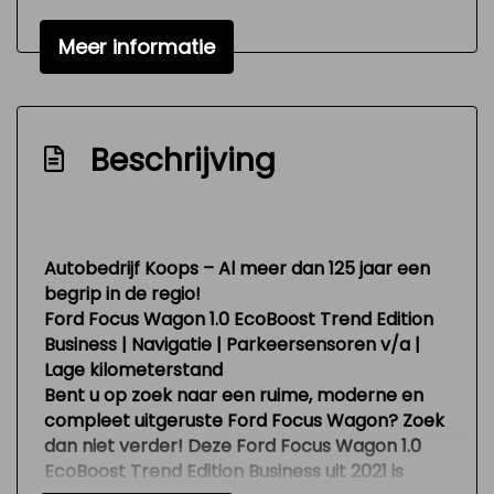
Elektronisch stabiliteits programma
Meer informatie
Elektronische remkrachtverdeling
Hoofd airbag(s) achter
Hoofd airbag(s) voor
Beschrijving
Passagiersairbag
Rijstrooksensor met correctie
Zij airbag(s) voor
Autobedrijf Koops – Al meer dan 125 jaar een
begrip in de regio!
Exterieur
Ford Focus Wagon 1.0 EcoBoost Trend Edition
Business | Navigatie | Parkeersensoren v/a |
Achterruitwisser
Lage kilometerstand
Buitenspiegels elektrisch inklapbaar
Bent u op zoek naar een ruime, moderne en
compleet uitgeruste Ford Focus Wagon? Zoek
Buitenspiegels elektrisch verstel- en
dan niet verder! Deze Ford Focus Wagon 1.0
verwarmbaar
EcoBoost Trend Edition Business uit 2021 is