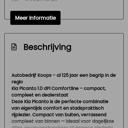
Achterbank in delen neerklapbaar
Meer informatie
Airco
Bestuurdersstoel in hoogte verstelbaar
Elektrische ramen voor
Beschrijving
Stuur verstelbaar
Stuurbekrachtiging
Zwarte glans (piano)lak interieur afwerking
Autobedrijf Koops – al 125 jaar een begrip in de
Exterieur
regio
Kia Picanto 1.0 dPi Comfortline – compact,
Buitenspiegel rechts
compleet en dealerstaat
Deze Kia Picanto is de perfecte combinatie
Centrale vergrendeling
van eigentijds comfort en stadspraktisch
Centrale vergrendeling met
rijplezier. Compact van buiten, verrassend
afstandsbediening
compleet van binnen — ideaal voor dagelijkse
ritjes, woon-werkverkeer of gewoon plezierig