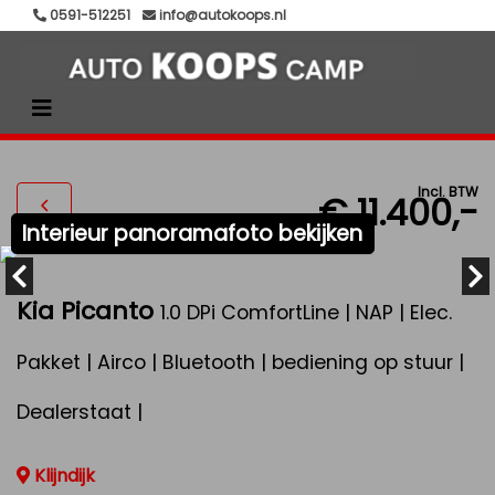
0591-512251
info@autokoops.nl
Incl. BTW
€ 11.400,-
Interieur panoramafoto bekijken
Kia Picanto
1.0 DPi ComfortLine | NAP | Elec.
Pakket | Airco | Bluetooth | bediening op stuur |
Dealerstaat |
Klijndijk