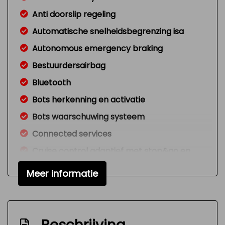
Anti doorslip regeling
Automatische snelheidsbegrenzing isa
Autonomous emergency braking
Bestuurdersairbag
Bluetooth
Bots herkenning en activatie
Bots waarschuwing systeem
Connected services
Cruise control adaptief met stop&go en
stuurhulp
Meer informatie
Dodehoek detectie
Dodehoekdetectie met correctie
Draadloze telefoonlader