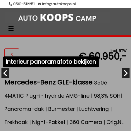
0591-512251
info@autokoops.nl
Incl. BTW
€ 60.950,-
Interieur panoramafoto bekijken
Mercedes-Benz GLE-klasse
350e
4MATIC Plug-in hydride AMG-line | 98,3% SOH|
Panorama-dak | Burmester | Luchtvering |
Trekhaak | Night-Pakket | 360 Camera | Orig.NL