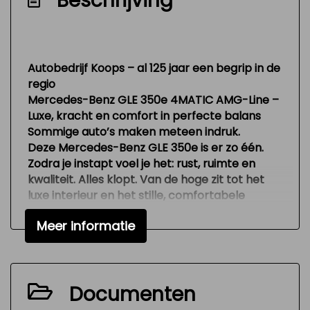
Beschrijving
Elektrisch bedienbare achterklep met
sensorsturing
Elektronisch stabiliteits programma
Autobedrijf Koops – al 125 jaar een begrip in de
Elektronische remkrachtverdeling
regio
Hoofd airbag(s) achter
Mercedes-Benz GLE 350e 4MATIC AMG-Line –
Luxe, kracht en comfort in perfecte balans
Hoofd airbag(s) voor
Sommige auto’s maken meteen indruk.
Keyless start
Deze Mercedes-Benz GLE 350e is er zo één.
Zodra je instapt voel je het: rust, ruimte en
Knie airbag(s)
kwaliteit. Alles klopt. Van de hoge zit tot het
Kruisend verkeer detectie
luxe interieur en het stille, comfortabele
rijgedrag. Dit is een auto die je niet hoeft uit te
Led mistlampen
Meer informatie
leggen — die ervaar je.
Luchtvering en automatische
De combinatie van de
plug-in hybride
niveauregeling
aandrijving
en
4MATIC vierwielaandrijving
zorgt voor een soepele, krachtige rijervaring.
Matrix led koplampen
Documenten
Stil wanneer je dat wilt, krachtig wanneer je
Multimedia scherm over volledige breedte
het nodig hebt. Perfect voor dagelijks gebruik,