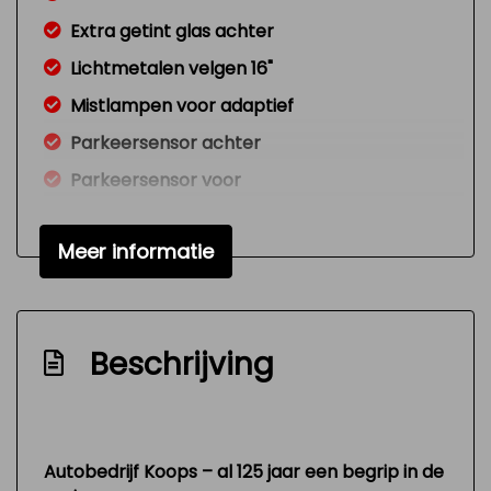
Extra getint glas achter
Lichtmetalen velgen 16"
Mistlampen voor adaptief
Parkeersensor achter
Parkeersensor voor
Ruitensproeiers/wisserbladen
verwarmbaar
Meer informatie
Verwarmde voorruit
Zijschuifdeur rechts
Overige
Beschrijving
Anti blokkeer systeem
Anti doorslip regeling
Bestuurdersairbag
Autobedrijf Koops – al 125 jaar een begrip in de