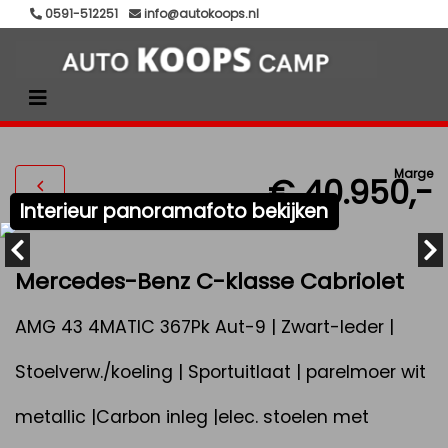
0591-512251
info@autokoops.nl
Marge
€ 40.950,-
Interieur panoramafoto bekijken
Mercedes-Benz C-klasse Cabriolet
AMG 43 4MATIC 367Pk Aut-9 | Zwart-leder |
Stoelverw./koeling | Sportuitlaat | parelmoer wit
metallic |Carbon inleg |elec. stoelen met