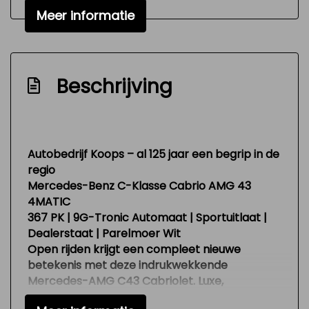
Lederen bekleding
Meer informatie
Lederen interieur
Lederen interieurdelen
Beschrijving
Lederen/stof bekleding
Nekverwarming
Sportstoelen
Autobedrijf Koops – al 125 jaar een begrip in de
Sportstuur
regio
Stuur leder
Mercedes-Benz C-Klasse Cabrio AMG 43
4MATIC
Stuur verstelbaar
367 PK | 9G-Tronic Automaat | Sportuitlaat |
Stuurbekrachtiging snelheidsafhankelijk
Dealerstaat | Parelmoer Wit
Voorstoel(en) elektrisch verstelbaar
Open rijden krijgt een compleet nieuwe
betekenis met deze indrukwekkende
Voorstoelen verwarmd en geventileerd
Mercedes-AMG C43 Cabriolet
. Luxe,
prestaties en emotie komen hier perfect
Overige