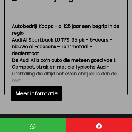
Ruitensproeiers/wisserbladen
verwarmbaar
Warmtewerend glas
Autobedrijf Koops – al 125 jaar een begrip in de
Interieur
regio
Audi A1 Sportback 1.0 TFSI 95 pk – 5-deurs –
Achterbank in delen neerklapbaar
nieuwe all-seasons – lichtmetaal –
Airco
dealerstaat
De Audi A1 is zo’n auto die meteen goed voelt.
Elektrische ramen voor
Compact, strak en met die typische Audi-
Sportstuur
uitstraling die altijd nét even chiquer is dan de
rest.
Stuur verstelbaar
Je stapt in en merkt direct: dit is geen simpele
Stuurbekrachtiging snelheidsafhankelijk
Meer informatie
hatchback. Alles voelt solide, degelijk en netjes
afgewerkt. Precies wat je verwacht van Audi —
Voorstoelen in hoogte verstelbaar
maar dan in een praktisch, compact formaat.
Met de
1.0 TFSI motor (95 pk)
heb je een fijne
balans tussen zuinig rijden en voldoende
Mogelijk gemaakt door
Mobilox
power voor dagelijks gebruik. Licht in de stad,