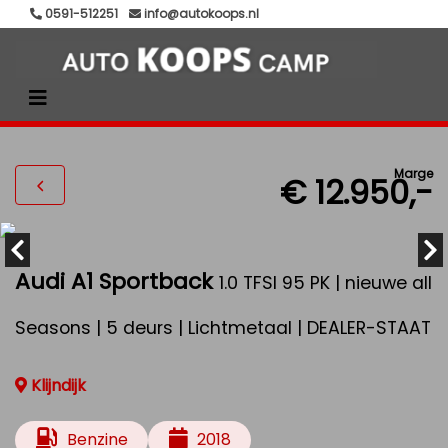
0591-512251
info@autokoops.nl
Marge
€ 12.950,-
Audi A1 Sportback
1.0 TFSI 95 PK | nieuwe all
Seasons | 5 deurs | Lichtmetaal | DEALER-STAAT
Klijndijk
Benzine
2018