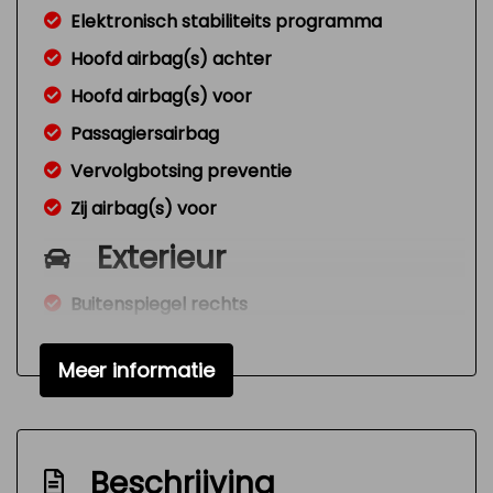
Elektronisch stabiliteits programma
Hoofd airbag(s) achter
Hoofd airbag(s) voor
Passagiersairbag
Vervolgbotsing preventie
Zij airbag(s) voor
Exterieur
Buitenspiegel rechts
Buitenspiegels elektrisch verstelbaar
Meer informatie
Buitenspiegels verwarmbaar
Centrale vergrendeling met
afstandsbediening
Beschrijving
Lichtmetalen velgen 16"