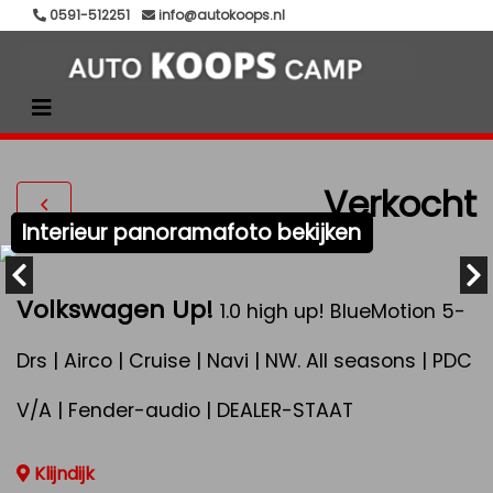
0591-512251
info@autokoops.nl
Verkocht
Interieur panoramafoto bekijken
Volkswagen Up!
1.0 high up! BlueMotion 5-
Drs | Airco | Cruise | Navi | NW. All seasons | PDC
V/A | Fender-audio | DEALER-STAAT
Klijndijk