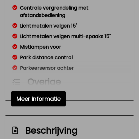
Centrale vergrendeling met
afstandsbediening
Lichtmetalen velgen 15"
Lichtmetalen velgen multi-spaaks 15"
Mistlampen voor
Park distance control
Parkeersensor achter
Overige
Anti blokkeer systeem
Meer informatie
Anti doorslip regeling
Bestuurdersairbag
Elektronisch stabiliteits programma
Beschrijving
Hoofd airbag(s) voor