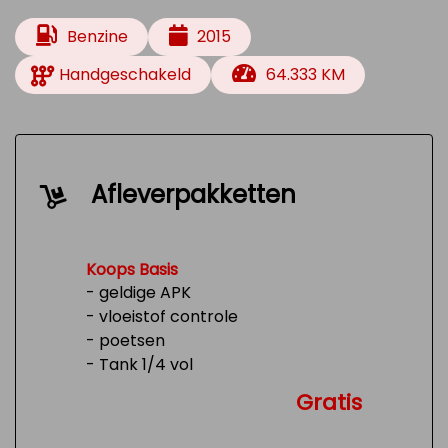
Benzine
2015
Handgeschakeld
64.333 KM
Afleverpakketten
Koops Basis
- geldige APK
- vloeistof controle
- poetsen
- Tank 1/4 vol
Gratis