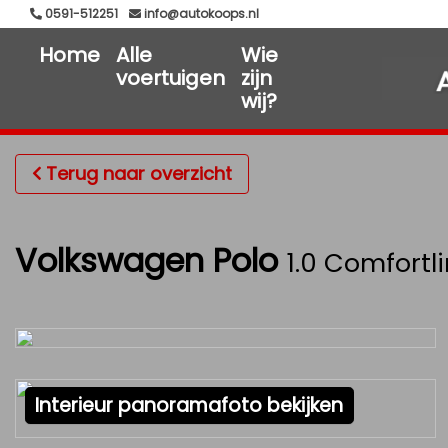
0591-512251
info@autokoops.nl
Home
Alle
Wie
voertuigen
zijn
wij?
Terug naar overzicht
Volkswagen Polo
1.0 Comfortli
Interieur panoramafoto bekijken