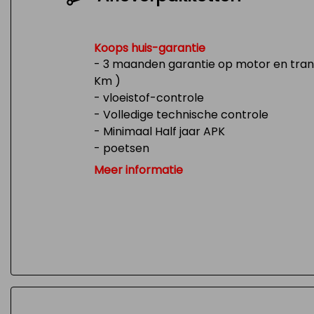
Koops huis-garantie
- 3 maanden garantie op motor en trans
Km )
- vloeistof-controle
- Volledige technische controle
- Minimaal Half jaar APK
- poetsen
- Tank 1/4 vol
Meer informatie