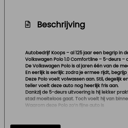
Beschrijving
Autobedrijf Koops – al 125 jaar een begrip in d
Volkswagen Polo 1.0 Comfortline – 5-deurs – a
De Volkswagen Polo is al jaren één van de me
En eerlijk is eerlijk: zodra je ermee rijdt, begri
Deze Polo voelt volwassen aan. Stil, degelijk
teller voelt deze auto nog heerlijk fris aan.
Dankzij de
5-deurs uitvoering
is hij lekker pra
stad moeiteloos gaat. Toch voelt hij van bin
Waarom deze Polo zo’n fijne auto is
Slechts 38 dkm
– uitzonderlijk lage kilo
Comfortline uitvoering
– nette en comple
Airco & cruise control
– comfortabel on