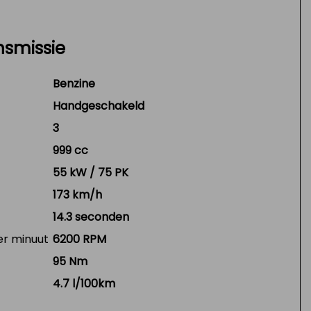
nsmissie
Benzine
Handgeschakeld
3
999 cc
55 kW / 75 PK
173 km/h
14.3 seconden
er minuut
6200 RPM
95 Nm
4.7 l/100km