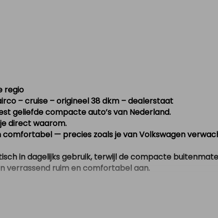
e regio
irco – cruise – origineel 38 dkm – dealerstaat
est geliefde compacte auto’s van Nederland.
jp je direct waarom.
 en comfortabel — precies zoals je van Volkswagen verwac
ktisch in dagelijks gebruik, terwijl de compacte buitenmat
nen verrassend ruim en comfortabel aan.
meterstand
te uitvoering
derweg