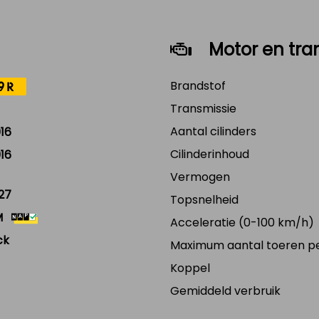
Motor en tra
Brandstof
9R
Transmissie
Aantal cilinders
16
Cilinderinhoud
16
Vermogen
27
Topsnelheid
M
Acceleratie (0-100 km/h)
ck
Maximum aantal toeren p
Koppel
Gemiddeld verbruik